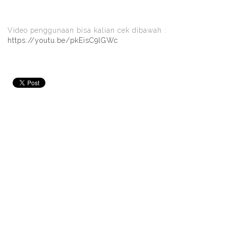
Video penggunaan bisa kalian cek dibawah :
https://youtu.be/pkEisC9lGWc