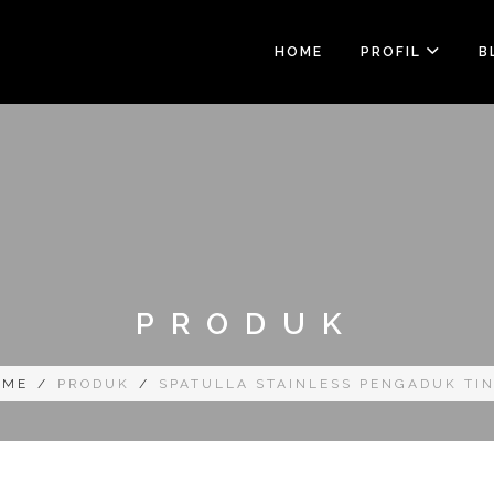
HOME
PROFIL
B
PRODUK
OME
/
PRODUK
/
SPATULLA STAINLESS PENGADUK TI