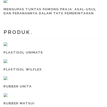
MENGUPAS TUNTAS PAMONG PRAJA: ASAL-USUL
DAN PERANANNYA DALAM TATA PEMERINTAHAN
PRODUK
PLASTISOL UNIMATE
PLASTISOL WILFLEX
RUBBER UNITA
RUBBER MATSUI