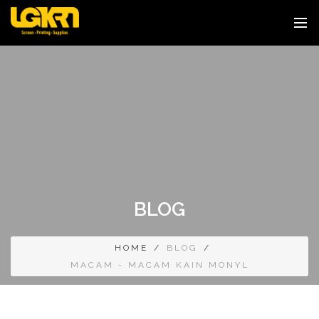
BLOG
HOME
/
BLOG
/
MACAM - MACAM KAIN MONYL