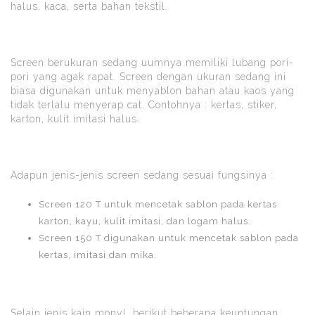
halus, kaca, serta bahan tekstil.
Screen berukuran sedang uumnya memiliki lubang pori-
pori yang agak rapat. Screen dengan ukuran sedang ini
biasa digunakan untuk menyablon bahan atau kaos yang
tidak terlalu menyerap cat. Contohnya : kertas, stiker,
karton, kulit imitasi halus.
Adapun jenis-jenis screen sedang sesuai fungsinya :
Screen 120 T untuk mencetak sablon pada kertas
karton, kayu, kulit imitasi, dan logam halus.
Screen 150 T digunakan untuk mencetak sablon pada
kertas, imitasi dan mika.
Selain jenis kain monyl, berikut beberapa keuntungan