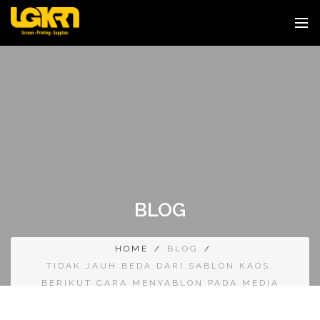
BLOG
HOME
/
BLOG
/
TIDAK JAUH BEDA DARI SABLON KAOS,
BERIKUT CARA MENYABLON PADA MEDIA
KERTAS