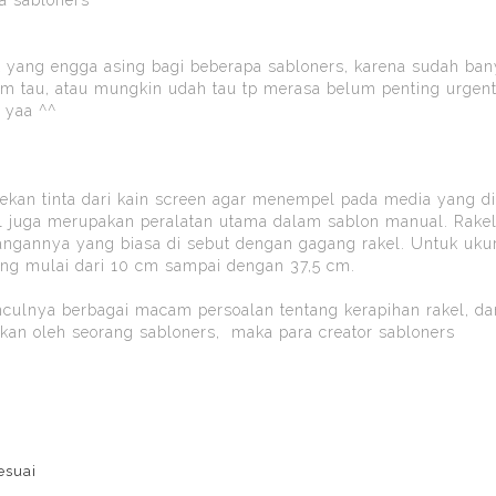
at yang engga asing bagi beberapa sabloners, karena sudah ba
um tau, atau mungkin udah tau tp merasa belum penting urgen
s yaa ^^
kan tinta dari kain screen agar menempel pada media yang d
kel juga merupakan peralatan utama dalam sablon manual. Rakel 
egangannya yang biasa di sebut dengan gagang rakel. Untuk uk
jang mulai dari 10 cm sampai dengan 37,5 cm.
nculnya berbagai macam persoalan tentang kerapihan rakel, da
kan oleh seorang sabloners, maka para creator sabloners
esuai