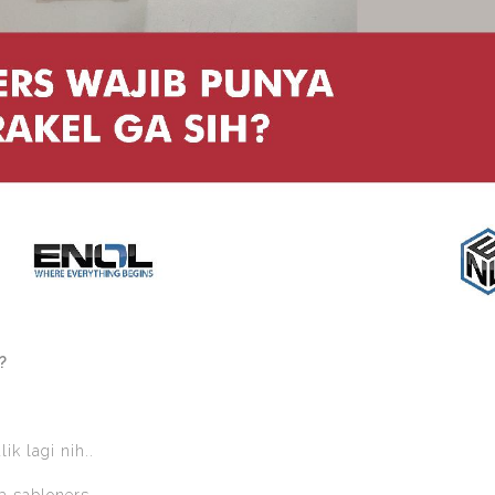
?
ik lagi nih..
ra sabloners