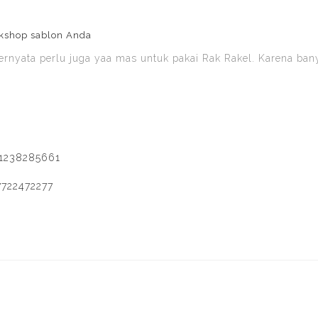
rkshop sablon Anda
rnyata perlu juga yaa mas untuk pakai Rak Rakel. Karena ban
81238285661
7722472277