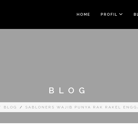
HOME
PROFIL
B
BLOG
/
BLOG
/
SABLONERS WAJIB PUNYA RAK RAKEL ENGG