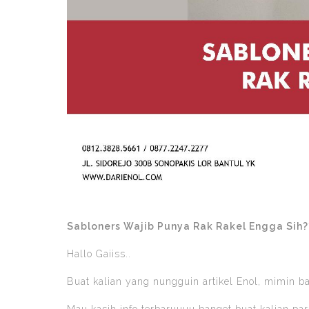
Sabloners Wajib Punya Rak Rakel Engga Sih?
Hallo Gaiiss..
Buat kalian yang nungguin artikel Enol, mimin bal
Mau kasih info terbaruuuu banget buat kalian pa