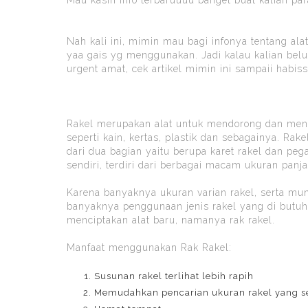
Nah kali ini, mimin mau bagi infonya tentang al
yaa gais yg menggunakan. Jadi kalau kalian bel
urgent amat, cek artikel mimin ini sampaii habis
Rakel merupakan alat untuk mendorong dan mene
seperti kain, kertas, plastik dan sebagainya. Ra
dari dua bagian yaitu berupa karet rakel dan p
sendiri, terdiri dari berbagai macam ukuran pan
Karena banyaknya ukuran varian rakel, serta mu
banyaknya penggunaan jenis rakel yang di butuh
menciptakan alat baru, namanya rak rakel.
Manfaat menggunakan Rak Rakel:
Susunan rakel terlihat lebih rapih
Memudahkan pencarian ukuran rakel yang s