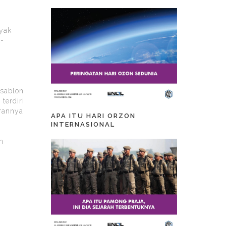
nyak
t-
isablon
terdiri
urannya
APA ITU HARI ORZON
INTERNASIONAL
n